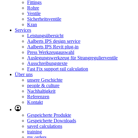
Fittings
Rohre
Ventile
Sicherheitsventile
Kran
Services
Leistungsübersicht
Aalberts IPS design service
Aalberts IPS Revit plug-in
Press Werkzeugauswahl
Auslegungswerkzeug für Strangregulierventile
Ausschreibungstexte
Fast Fix support rail calculation
Über uns
unsere Geschichte
people & culture
Nachhaltigkeit
Referenzen
Kontakt
Gespeicherte Produkte
Gespeicherte Downloads
saved calculations
training
my orders