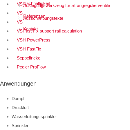
Nachhaltigkeit
VSH SudoPress
Auslegungswerkzeug für Strangregulierventile
VSH SmartPress
Referenzen
Ausschreibungstexte
VSH CoolPress
Kontakt
VSH Shurjoint
Fast Fix support rail calculation
VSH PowerPress
VSH FastFix
Seppelfricke
Pegler ProFlow
Anwendungen
Dampf
Druckluft
Wasserleitungssprinkler
Sprinkler