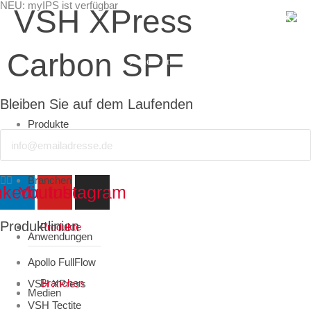
NEU: myIPS ist verfügbar
VSH XPress
Carbon SPF
mehr Infos
Bleiben Sie auf dem Laufenden
Produkte
Email
schließen
Branchen
nkedin
Youtube
Instagram
Produktlinien
Produkte
Anwendungen
Apollo FullFlow
Branchen
VSH XPress
Medien
VSH Tectite