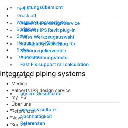
Leistungsübersicht
Dampf
Druckluft
Wasserleitungssprinkler
Aalberts IPS design service
Sprinkler
Aalberts IPS Revit plug-in
Solar
Press Werkzeugauswahl
Heizung und Kühlung
Auslegungswerkzeug für
Erdgas
Strangregulierventile
Trinkwasser
Ausschreibungstexte
Fast Fix support rail calculation
integrated piping systems
Über uns
Medien
Aalberts IPS design service
unsere Geschichte
my IPS
Über uns
people & culture
Referenzen
Nachhaltigkeit
News
Referenzen
Kontakt