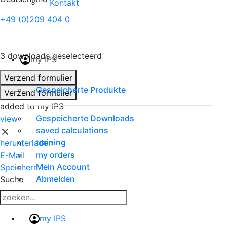
Kontakt
+49 (0)209 404 0
3 downloads geselecteerd
my IPS
Verzend formulier
Gespeicherte Produkte
Verzend formulier
added to my IPS
Gespeicherte Downloads
view
saved calculations
training
herunterladen
my orders
E-Mail
Mein Account
Speichern
Abmelden
Suche
my IPS