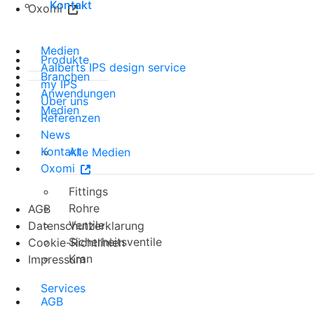
Kontakt
Oxomi
Medien
Produkte
Aalberts IPS design service
Branchen
my IPS
Anwendungen
Über uns
Medien
Referenzen
News
Kontakt
Alle Medien
Oxomi
Fittings
Rohre
AGB
Ventile
Datenschutzerklarung
Sicherheitsventile
Cookie-Richtlinien
Kran
Impressum
Services
AGB