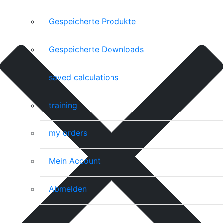
Gespeicherte Produkte
Gespeicherte Downloads
saved calculations
training
my orders
Mein Account
Abmelden