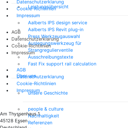
Datenschutzerklarung
Leistungsübersicht
Cookie-Richtlinien
Impressum
Aalberts IPS design service
Aalberts IPS Revit plug-in
AGB
Press Werkzeugauswahl
Datenschutzerklarung
Auslegungswerkzeug für
Cookie-Richtlinien
Strangregulierventile
Impressum
Ausschreibungstexte
Fast Fix support rail calculation
AGB
Über uns
Datenschutzerklarung
Cookie-Richtlinien
Impressum
unsere Geschichte
people & culture
Am Thyssenhaus 1
Nachhaltigkeit
45128 Essen
Referenzen
Deutschland