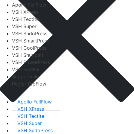
Apollo FullFlow
VSH XPress
VSH Tectite
VSH Super
VSH SudoPress
VSH SmartPress
VSH CoolPress
VSH Shurjoint
VSH PowerPress
VSH FastFix
Seppelfricke
Pegler ProFlow
Apollo FullFlow
VSH XPress
VSH Tectite
VSH Super
VSH SudoPress