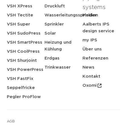
VSH XPress
Druckluft
systems
VSH Tectite
Wasserleitungssprinkler
Medien
VSH Super
Sprinkler
Aalberts IPS
design service
VSH SudoPress
Solar
my IPS
VSH SmartPress
Heizung und
Kühlung
Über uns
VSH CoolPress
Erdgas
Referenzen
VSH Shurjoint
Trinkwasser
News
VSH PowerPress
Kontakt
VSH FastFix
Oxomi
Seppelfricke
Pegler ProFlow
AGB