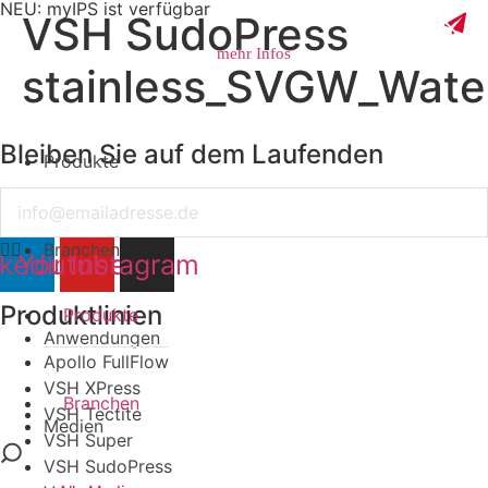
NEU: myIPS ist verfügbar
VSH SudoPress
mehr Infos
stainless_SVGW_Wate
Bleiben Sie auf dem Laufenden
Produkte
schließen
Email
Branchen
nkedin
Youtube
Instagram
Produktlinien
Produkte
Anwendungen
Apollo FullFlow
VSH XPress
Branchen
VSH Tectite
Medien
VSH Super
VSH SudoPress