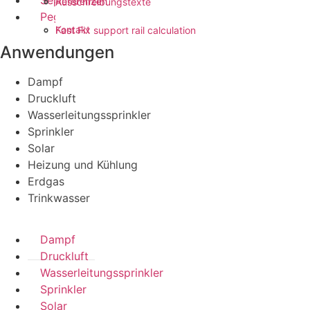
Seppelfricke
Referenzen
Ausschreibungstexte
Pegler ProFlow
Kontakt
Fast Fix support rail calculation
Anwendungen
Dampf
Druckluft
Wasserleitungssprinkler
Sprinkler
Solar
Heizung und Kühlung
Erdgas
Trinkwasser
Dampf
Druckluft
Wasserleitungssprinkler
Sprinkler
Solar