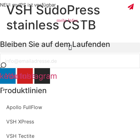
NEU: myIPS ist verfügbar
VSH SudoPress
stainless CSTB
mehr Infos
Bleiben Sie auf dem Laufenden
schließen
Email
nkedin
Youtube
Instagram
Produktlinien
Apollo FullFlow
VSH XPress
VSH Tectite