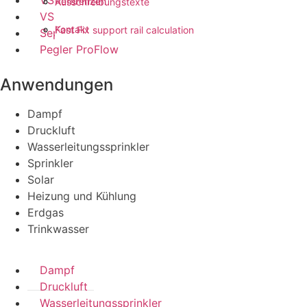
VSH PowerPress
Referenzen
Ausschreibungstexte
VSH FastFix
Kontakt
Fast Fix support rail calculation
Seppelfricke
Pegler ProFlow
Anwendungen
Dampf
Druckluft
Wasserleitungssprinkler
Sprinkler
Solar
Heizung und Kühlung
Erdgas
Trinkwasser
Dampf
Druckluft
Wasserleitungssprinkler