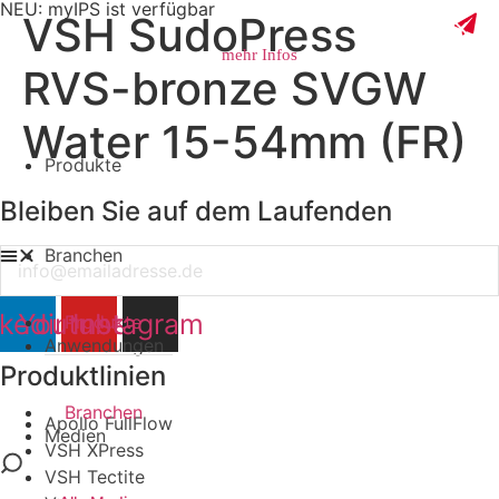
NEU: myIPS ist verfügbar
VSH SudoPress
mehr Infos
RVS-bronze SVGW
Water 15-54mm (FR)
Produkte
schließen
Bleiben Sie auf dem Laufenden
Branchen
Email
nkedin
Youtube
Instagram
Produkte
Anwendungen
Produktlinien
Branchen
Apollo FullFlow
Medien
VSH XPress
VSH Tectite