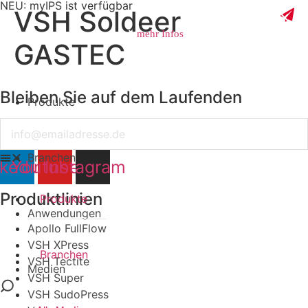
NEU: myIPS ist verfügbar
VSH Soldeer
mehr Infos
GASTEC
Bleiben Sie auf dem Laufenden
Produkte
schließen
Email
Branchen
nkedin
Youtube
Instagram
Produktlinien
Produkte
Anwendungen
Apollo FullFlow
VSH XPress
Branchen
VSH Tectite
Medien
VSH Super
VSH SudoPress