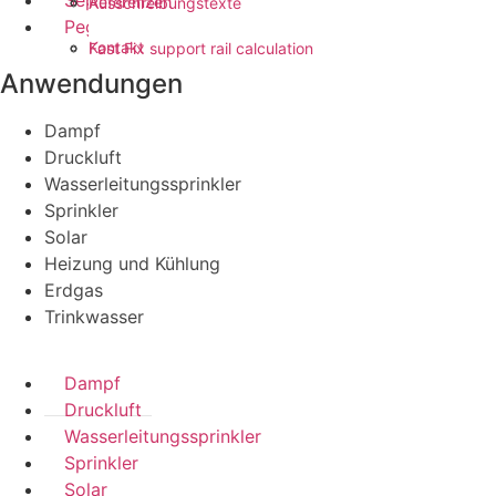
Seppelfricke
Referenzen
Ausschreibungstexte
Pegler ProFlow
Kontakt
Fast Fix support rail calculation
Anwendungen
Dampf
Druckluft
Wasserleitungssprinkler
Sprinkler
Solar
Heizung und Kühlung
Erdgas
Trinkwasser
Dampf
Druckluft
Wasserleitungssprinkler
Sprinkler
Solar