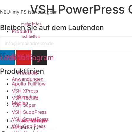
VSH PowerPress 
NEU: myIPS ist verfügbar
mehr Infos
Bleiben Sie auf dem Laufenden
Produkte
schließen
schließen
Email
Branchen
nkedin
Youtube
Instagram
Produktlinien
Produkte
Anwendungen
Apollo FullFlow
VSH XPress
Branchen
VSH Tectite
Medien
VSH Super
VSH SudoPress
VSH SmartPress
Anwendungen
Alle Medien
VSH CoolPress
Services
Fittings