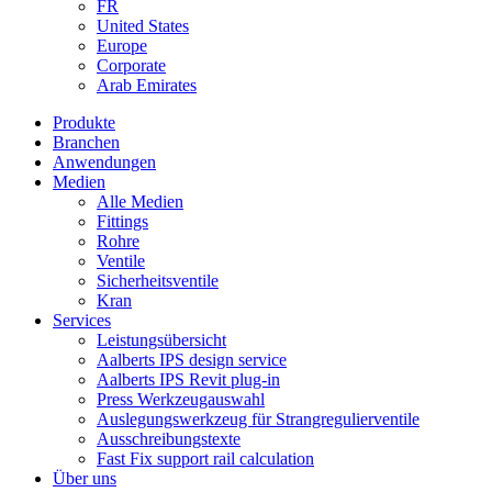
FR
United States
Europe
Corporate
Arab Emirates
Produkte
Branchen
Anwendungen
Medien
Alle Medien
Fittings
Rohre
Ventile
Sicherheitsventile
Kran
Services
Leistungsübersicht
Aalberts IPS design service
Aalberts IPS Revit plug-in
Press Werkzeugauswahl
Auslegungswerkzeug für Strangregulierventile
Ausschreibungstexte
Fast Fix support rail calculation
Über uns