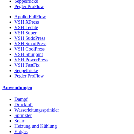
Seppelfricke
Pegler ProFlow
Apollo FullFlow
VSH XPress
VSH Tectite
VSH Super
VSH SudoPress
VSH SmartPress
VSH CoolPress
VSH Shurjoint
VSH PowerPress
VSH FastFix
Seppelfricke
Pegler ProFlow
Anwendungen
Dampf
Druckluft
Wasserleitungssprinkler
Sprinkler
Solar
Heizung und Kühlung
Erdgas