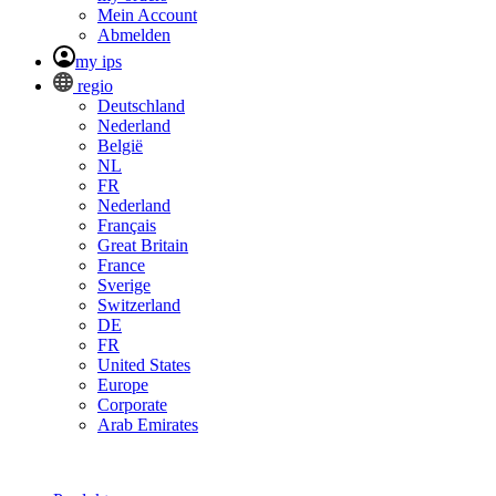
Mein Account
Abmelden
my ips
regio
Deutschland
Nederland
België
NL
FR
Nederland
Français
Great Britain
France
Sverige
Switzerland
DE
FR
United States
Europe
Corporate
Arab Emirates