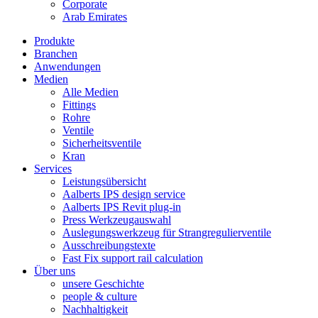
Corporate
Arab Emirates
Produkte
Branchen
Anwendungen
Medien
Alle Medien
Fittings
Rohre
Ventile
Sicherheitsventile
Kran
Services
Leistungsübersicht
Aalberts IPS design service
Aalberts IPS Revit plug-in
Press Werkzeugauswahl
Auslegungswerkzeug für Strangregulierventile
Ausschreibungstexte
Fast Fix support rail calculation
Über uns
unsere Geschichte
people & culture
Nachhaltigkeit