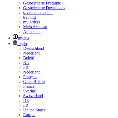
Gespeicherte Produkte
Gespeicherte Downloads
saved calculations
training
my orders
Mein Account
Abmelden
my ips
regio
Deutschland
Nederland
België
NL
FR
Nederland
Français
Great Britain
France
Sverige
Switzerland
DE
FR
United States
Europe