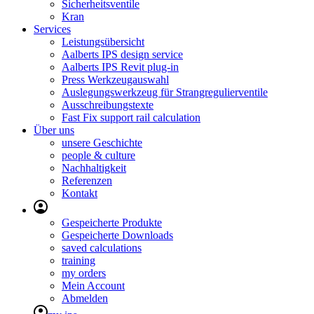
Sicherheitsventile
Kran
Services
Leistungsübersicht
Aalberts IPS design service
Aalberts IPS Revit plug-in
Press Werkzeugauswahl
Auslegungswerkzeug für Strangregulierventile
Ausschreibungstexte
Fast Fix support rail calculation
Über uns
unsere Geschichte
people & culture
Nachhaltigkeit
Referenzen
Kontakt
Gespeicherte Produkte
Gespeicherte Downloads
saved calculations
training
my orders
Mein Account
Abmelden