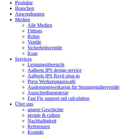
Produkte
Branchen
Anwendungen
Medien
Alle Medien
Fittings
Rohre
Ventile
Sicherheitsventile
Kran
Services
Leistungsübersicht
Aalberts IPS design service
Aalberts IPS Revit plug-in
Press Werkzeugauswahl
Auslegungswerkzeug für Strangregulierventile
Ausschreibungstexte
Fast Fix support rail calculation
Über uns
unsere Geschichte
people & culture
Nachhaltigkeit
Referenzen
Kontakt