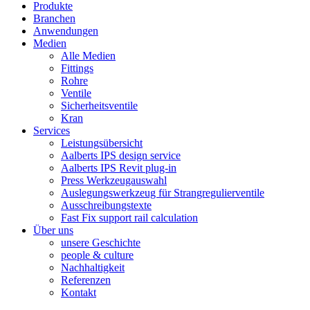
Produkte
Branchen
Anwendungen
Medien
Alle Medien
Fittings
Rohre
Ventile
Sicherheitsventile
Kran
Services
Leistungsübersicht
Aalberts IPS design service
Aalberts IPS Revit plug-in
Press Werkzeugauswahl
Auslegungswerkzeug für Strangregulierventile
Ausschreibungstexte
Fast Fix support rail calculation
Über uns
unsere Geschichte
people & culture
Nachhaltigkeit
Referenzen
Kontakt