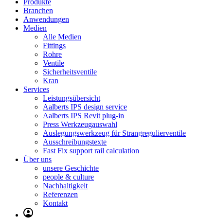
Produkte
Branchen
Anwendungen
Medien
Alle Medien
Fittings
Rohre
Ventile
Sicherheitsventile
Kran
Services
Leistungsübersicht
Aalberts IPS design service
Aalberts IPS Revit plug-in
Press Werkzeugauswahl
Auslegungswerkzeug für Strangregulierventile
Ausschreibungstexte
Fast Fix support rail calculation
Über uns
unsere Geschichte
people & culture
Nachhaltigkeit
Referenzen
Kontakt