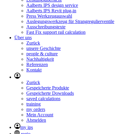
Aalberts IPS design service
Aalberts IPS Revit plug-in
Press Werkzeugauswahl
Auslegungswerkzeug für Strangregulierventile
Ausschreibungstexte
Fast Fix support rail calculation
Über uns
Zurück
unsere Geschichte
people & culture
Nachhaltigkeit
Referenzen
Kontakt
Zurück
Gespeicherte Produkte
Gespeicherte Downloads
saved calculations
training
my orders
Mein Account
Abmelden
my ips
regio