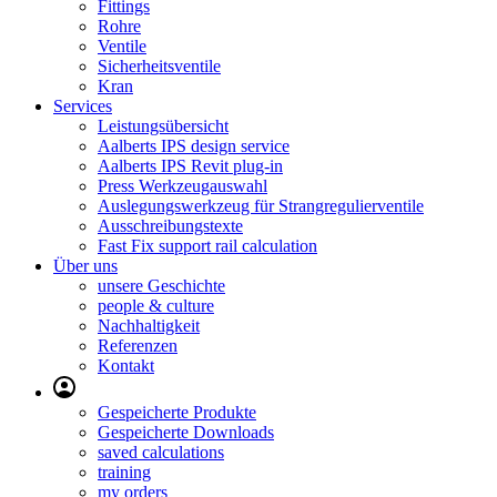
Fittings
Rohre
Ventile
Sicherheitsventile
Kran
Services
Leistungsübersicht
Aalberts IPS design service
Aalberts IPS Revit plug-in
Press Werkzeugauswahl
Auslegungswerkzeug für Strangregulierventile
Ausschreibungstexte
Fast Fix support rail calculation
Über uns
unsere Geschichte
people & culture
Nachhaltigkeit
Referenzen
Kontakt
Gespeicherte Produkte
Gespeicherte Downloads
saved calculations
training
my orders