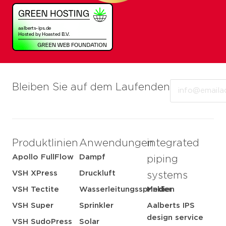
Email
Bleiben Sie auf dem Laufenden
Produktlinien
Anwendungen
integrated
Apollo FullFlow
Dampf
piping
VSH XPress
Druckluft
systems
VSH Tectite
Wasserleitungssprinkler
Medien
VSH Super
Sprinkler
Aalberts IPS
design service
VSH SudoPress
Solar