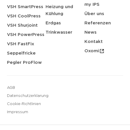
my IPS
VSH SmartPress
Heizung und
Kühlung
Über uns
VSH CoolPress
Erdgas
Referenzen
VSH Shurjoint
Trinkwasser
News
VSH PowerPress
Kontakt
VSH FastFix
Oxomi
Seppelfricke
Pegler ProFlow
AGB
Datenschutzerklarung
Cookie-Richtlinien
Impressum