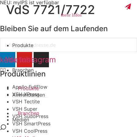
NEU: myIPS ist verfügbar
VdS 7721/7722
mehr Infos
Bleiben Sie auf dem Laufenden
Email
Produkte
schließen
nkedin
Youtube
Instagram
Branchen
Produktlinien
Apollo FullFlow
Produkte
VSH XPress
Anwendungen
VSH Tectite
VSH Super
Branchen
VSH SudoPress
Medien
VSH SmartPress
VSH CoolPress