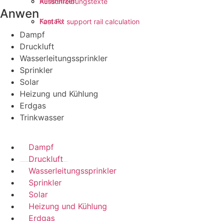
Referenzen
Ausschreibungstexte
Anwendungen
Kontakt
Fast Fix support rail calculation
Dampf
Druckluft
Wasserleitungssprinkler
Sprinkler
Solar
Heizung und Kühlung
Erdgas
Trinkwasser
Dampf
Druckluft
Wasserleitungssprinkler
Sprinkler
Solar
Heizung und Kühlung
Erdgas