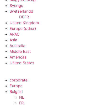
Suche
Sverige
Switzerland
DE
FR
United Kingdom
Europe (other)
APAC
Asia
Australia
Middle East
Americas
United States
corporate
Europe
België
NL
FR