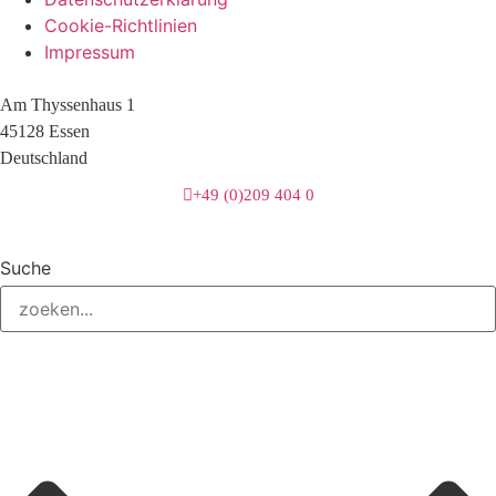
Cookie-Richtlinien
Impressum
Am Thyssenhaus 1
45128 Essen
Deutschland
+49 (0)209 404 0
Suche
3 downloads geselecteerd
herunterladen
E-Mail
Speichern