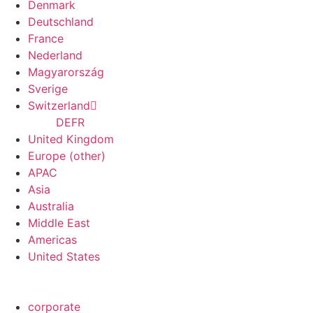
Denmark
Deutschland
France
Nederland
Magyarország
Sverige
Switzerland
DE
FR
United Kingdom
Europe (other)
APAC
Asia
Australia
Middle East
Americas
United States
corporate
schließen