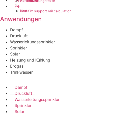
Referenzen
Ausschreibungstexte
Pegler ProFlow
Kontakt
Fast Fix support rail calculation
Anwendungen
Dampf
Druckluft
Wasserleitungssprinkler
Sprinkler
Solar
Heizung und Kühlung
Erdgas
Trinkwasser
Dampf
Druckluft
Wasserleitungssprinkler
Sprinkler
Solar