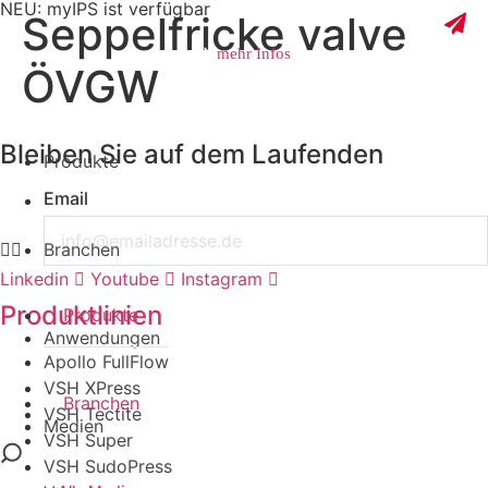
NEU: myIPS ist verfügbar
Seppelfricke valve
mehr Infos
ÖVGW
Bleiben Sie auf dem Laufenden
Produkte
schließen
Email
Branchen
Linkedin
Youtube
Instagram
Produktlinien
Produkte
Anwendungen
Apollo FullFlow
VSH XPress
Branchen
VSH Tectite
Medien
VSH Super
VSH SudoPress