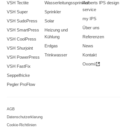
VSH Tectite
Wasserleitungssprinkler
Aalberts IPS design
service
VSH Super
Sprinkler
my IPS
VSH SudoPress
Solar
Über uns
VSH SmartPress
Heizung und
Kühlung
Referenzen
VSH CoolPress
Erdgas
News
VSH Shurjoint
Trinkwasser
Kontakt
VSH PowerPress
Oxomi
VSH FastFix
Seppelfricke
Pegler ProFlow
AGB
Datenschutzerklarung
Cookie-Richtlinien