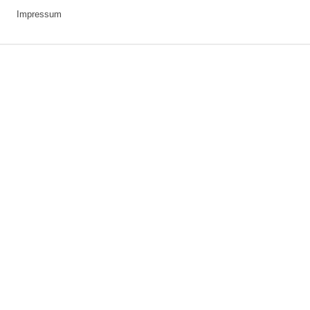
Impressum
3 downloads geselecteerd
Speichern