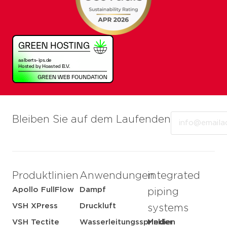
Email
Bleiben Sie auf dem Laufenden
Produktlinien
Anwendungen
integrated
Apollo FullFlow
Dampf
piping
VSH XPress
Druckluft
systems
VSH Tectite
Wasserleitungssprinkler
Medien