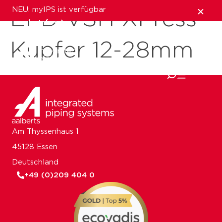
NEU: myIPS ist verfügbar
EPD VSH XPress
mehr Infos
Kupfer 12-28mm
schließen
Am Thyssenhaus 1
45128 Essen
Deutschland
+49 (0)209 404 0