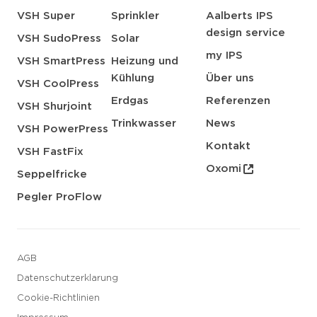
VSH Super
Sprinkler
Aalberts IPS
design service
VSH SudoPress
Solar
my IPS
VSH SmartPress
Heizung und
Kühlung
Über uns
VSH CoolPress
Erdgas
Referenzen
VSH Shurjoint
Trinkwasser
News
VSH PowerPress
Kontakt
VSH FastFix
Oxomi
Seppelfricke
Pegler ProFlow
AGB
Datenschutzerklarung
Cookie-Richtlinien