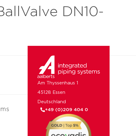
allValve DN10-
uns
Am Thyssenhaus 1
45128 Essen
Deutschland
ems
+49 (0)209 404 0