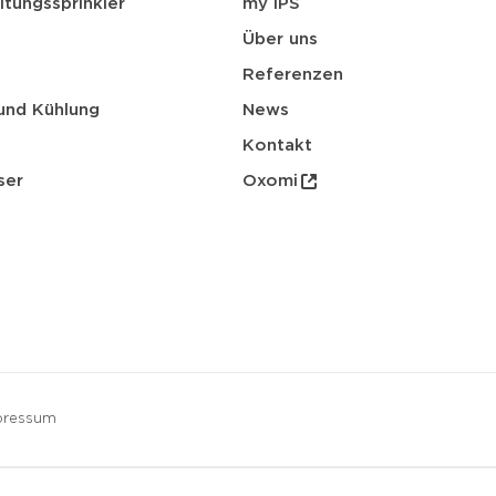
itungssprinkler
my IPS
Über uns
Referenzen
und Kühlung
News
Kontakt
ser
Oxomi
pressum