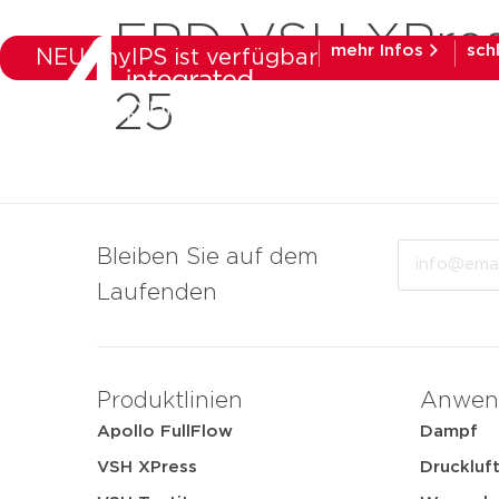
EPD VSH XPress
mehr Infos
sch
NEU: myIPS ist verfügbar
25
Produkte
Bra
Email
Bleiben Sie auf dem
Laufenden
Produktlinien
Anwen
Apollo FullFlow
Dampf
VSH XPress
Druckluf