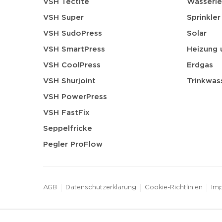
VSH Tectite
Wasserle
VSH Super
Sprinkler
VSH SudoPress
Solar
VSH SmartPress
Heizung 
VSH CoolPress
Erdgas
VSH Shurjoint
Trinkwas
VSH PowerPress
VSH FastFix
Seppelfricke
Pegler ProFlow
AGB
Datenschutzerklarung
Cookie-Richtlinien
Im