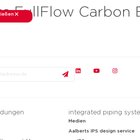
 FullFlow Carbon B
ließen
schließen
nchen
Anwendungen
Medien
Services
Über 
dungen
integrated piping syst
Medien
t
Aalberts IPS design service