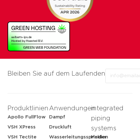
Email
Bleiben Sie auf dem Laufenden
Produktlinien
Anwendungen
integrated
Apollo FullFlow
Dampf
piping
VSH XPress
Druckluft
systems
VSH Tectite
Wasserleitungssprinkler
Medien