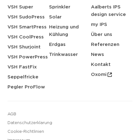
VSH Super
Sprinkler
Aalberts IPS
design service
VSH SudoPress
Solar
my IPS
VSH SmartPress
Heizung und
Kühlung
Über uns
VSH CoolPress
Erdgas
Referenzen
VSH Shurjoint
Trinkwasser
News
VSH PowerPress
Kontakt
VSH FastFix
Oxomi
Seppelfricke
Pegler ProFlow
AGB
Datenschutzerklarung
Cookie-Richtlinien