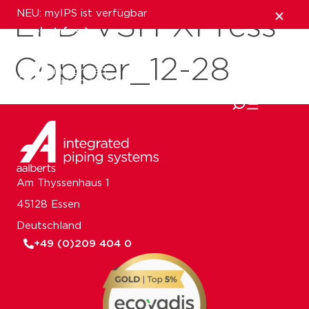
NEU: myIPS ist verfügbar
EPD-VSH-XPress-
mehr Infos
Copper_12-28
schließen
Am Thyssenhaus 1
45128 Essen
Deutschland
+49 (0)209 404 0