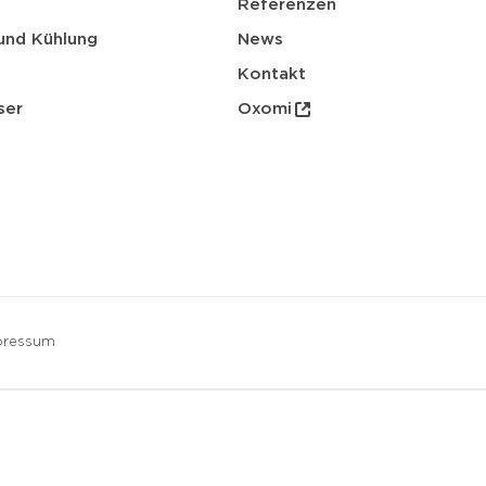
Referenzen
und Kühlung
News
Kontakt
ser
Oxomi
pressum
herunterladen
E-Mail