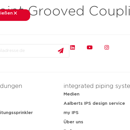
oint Grooved Coupl
ließen
schließen
nchen
Anwendungen
Medien
Services
Über 
dungen
integrated piping syst
Medien
t
Aalberts IPS design service
itungssprinkler
my IPS
Über uns