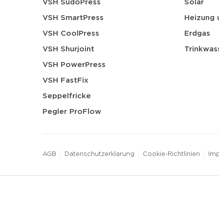
VSH SudoPress
Solar
VSH SmartPress
Heizung 
VSH CoolPress
Erdgas
VSH Shurjoint
Trinkwas
VSH PowerPress
VSH FastFix
Seppelfricke
Pegler ProFlow
AGB
Datenschutzerklarung
Cookie-Richtlinien
Im
3 downloads geselecteerd