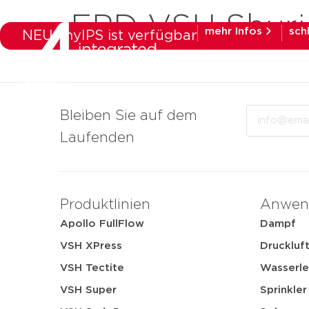
EPD VSH Shurj
mehr Infos
sch
NEU: myIPS ist verfügbar
Produkte
Bra
Email
Bleiben Sie auf dem
Laufenden
Produktlinien
Anwen
Apollo FullFlow
Dampf
VSH XPress
Druckluf
VSH Tectite
Wasserle
VSH Super
Sprinkler