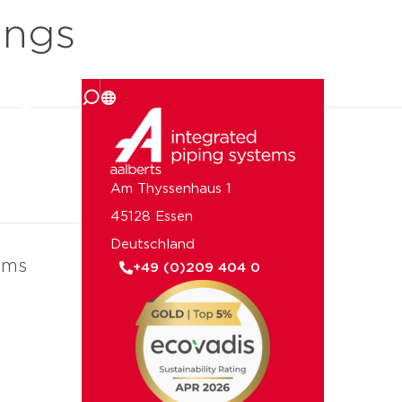
ings
uns
Am Thyssenhaus 1
45128 Essen
Deutschland
ems
+49 (0)209 404 0