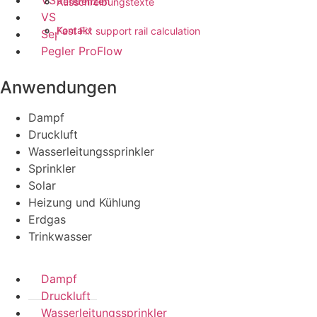
VSH PowerPress
Referenzen
Ausschreibungstexte
VSH FastFix
Kontakt
Fast Fix support rail calculation
Seppelfricke
Pegler ProFlow
Anwendungen
Dampf
Druckluft
Wasserleitungssprinkler
Sprinkler
Solar
Heizung und Kühlung
Erdgas
Trinkwasser
Dampf
Druckluft
Wasserleitungssprinkler