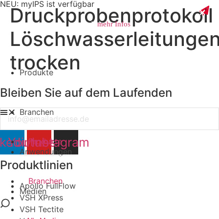
NEU: myIPS ist verfügbar
Druckprobenprotokoll
mehr Infos
Löschwasserleitunge
trocken
Produkte
schließen
Bleiben Sie auf dem Laufenden
Branchen
Email
nkedin
Youtube
Instagram
Produkte
Anwendungen
Produktlinien
Branchen
Apollo FullFlow
Medien
VSH XPress
VSH Tectite