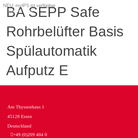
NEU: myIPS ist verfügbar
BA SEPP Safe
mehr Infos
Rohrbelüfter Basis
schließen
Spülautomatik
Aufputz E
Am Thyssenhaus 1
45128 Essen
Deutschland
+49 (0)209 404 0