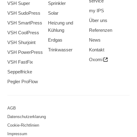
service
VSH Super
Sprinkler
my IPS
VSH SudoPress
Solar
Über uns
VSH SmartPress
Heizung und
Kühlung
Referenzen
VSH CoolPress
Erdgas
News
VSH Shurjoint
Trinkwasser
Kontakt
VSH PowerPress
Oxomi
VSH FastFix
Seppelfricke
Pegler ProFlow
AGB
Datenschutzerklarung
Cookie-Richtlinien
Impressum