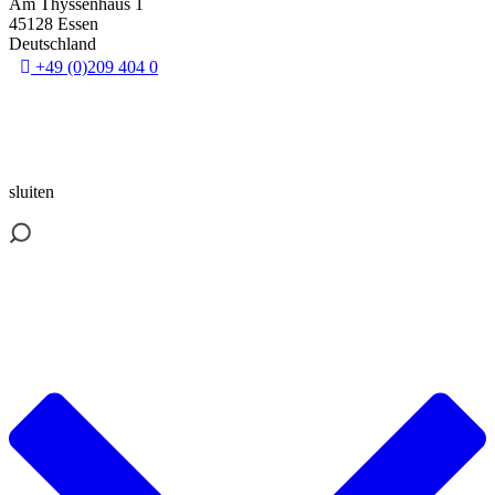
Am Thyssenhaus 1
45128 Essen
Deutschland
+49 (0)209 404 0
3 downloads geselecteerd
Verzend formulier
herunterladen
sluiten
E-Mail
Speichern