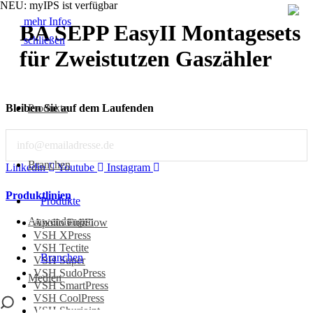
NEU: myIPS ist verfügbar
mehr Infos
BA SEPP EasyII Montagesets
schließen
für Zweistutzen Gaszähler
Produkte
Bleiben Sie auf dem Laufenden
schließen
Email
Branchen
Linkedin
Youtube
Instagram
Produktlinien
Produkte
Anwendungen
Apollo FullFlow
VSH XPress
VSH Tectite
Branchen
VSH Super
VSH SudoPress
Medien
VSH SmartPress
VSH CoolPress
VSH Shurjoint