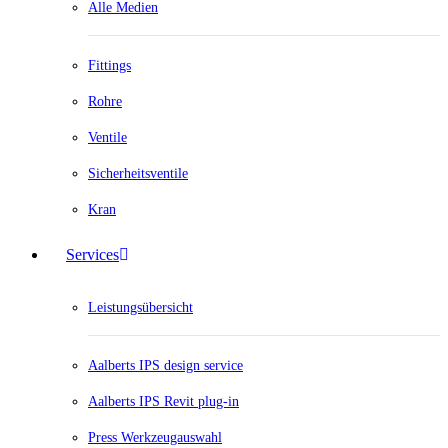
Alle Medien
Fittings
Rohre
Ventile
Sicherheitsventile
Kran
Services
Leistungsübersicht
Aalberts IPS design service
Aalberts IPS Revit plug-in
Press Werkzeugauswahl