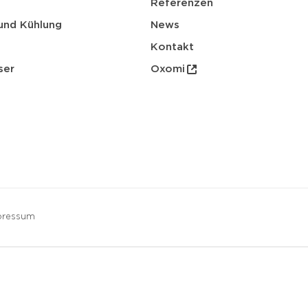
Referenzen
und Kühlung
News
Kontakt
ser
Oxomi
pressum
herunterladen
E-Mail