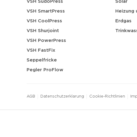
VSH SudoPress
Solar
VSH SmartPress
Heizung 
VSH CoolPress
Erdgas
VSH Shurjoint
Trinkwas
VSH PowerPress
VSH FastFix
Seppelfricke
Pegler ProFlow
AGB
Datenschutzerklarung
Cookie-Richtlinien
Im
3 downloads geselecteerd