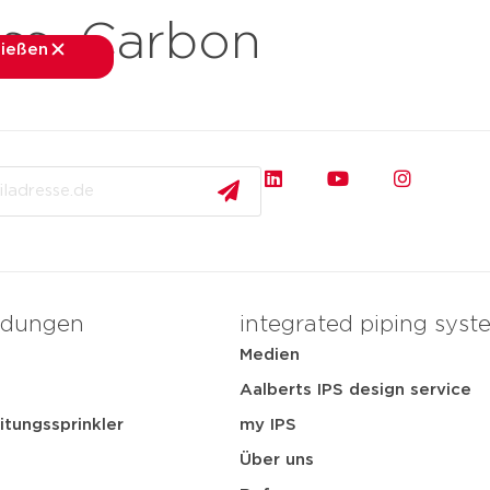
ss_Carbon
ließen
schließen
nchen
Anwendungen
Medien
Services
Über 
dungen
integrated piping syst
Medien
t
Aalberts IPS design service
itungssprinkler
my IPS
Über uns