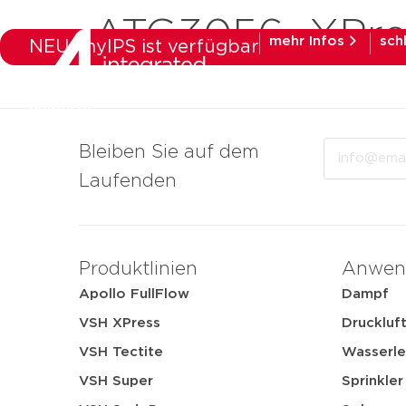
ATG3056_XPre
mehr Infos
sch
NEU: myIPS ist verfügbar
Produkte
Bra
Email
Bleiben Sie auf dem
Laufenden
Produktlinien
Anwen
Apollo FullFlow
Dampf
VSH XPress
Druckluf
VSH Tectite
Wasserle
VSH Super
Sprinkler