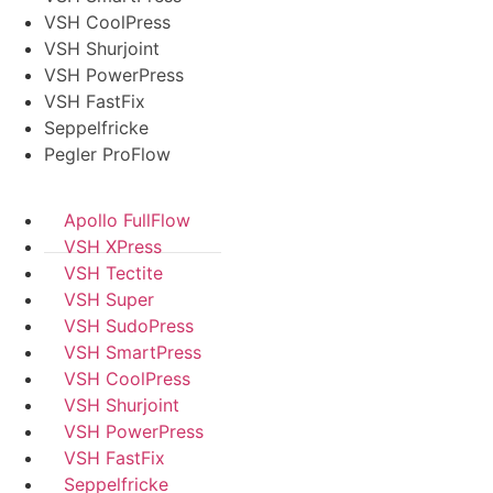
VSH CoolPress
VSH Shurjoint
VSH PowerPress
VSH FastFix
Seppelfricke
Pegler ProFlow
Apollo FullFlow
VSH XPress
VSH Tectite
VSH Super
VSH SudoPress
VSH SmartPress
VSH CoolPress
VSH Shurjoint
VSH PowerPress
VSH FastFix
Seppelfricke