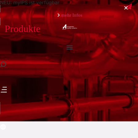
NEU: myIPS ist verfügbar
mehr Infos
Produkte
schließen