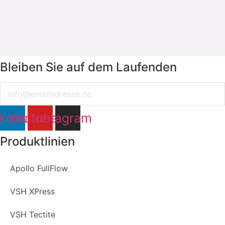
Bleiben Sie auf dem Laufenden
Email
nkedin
Youtube
Instagram
Produktlinien
Apollo FullFlow
VSH XPress
VSH Tectite