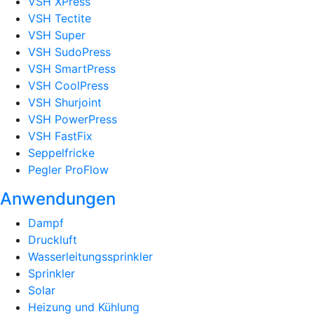
VSH XPress
VSH Tectite
VSH Super
VSH SudoPress
VSH SmartPress
VSH CoolPress
VSH Shurjoint
VSH PowerPress
VSH FastFix
Seppelfricke
Pegler ProFlow
Anwendungen
Dampf
Druckluft
Wasserleitungssprinkler
Sprinkler
Solar
Heizung und Kühlung