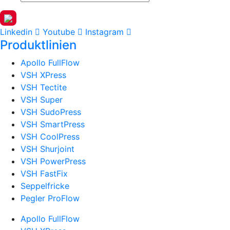
Linkedin
Youtube
Instagram
Produktlinien
Apollo FullFlow
VSH XPress
VSH Tectite
VSH Super
VSH SudoPress
VSH SmartPress
VSH CoolPress
VSH Shurjoint
VSH PowerPress
VSH FastFix
Seppelfricke
Pegler ProFlow
Apollo FullFlow