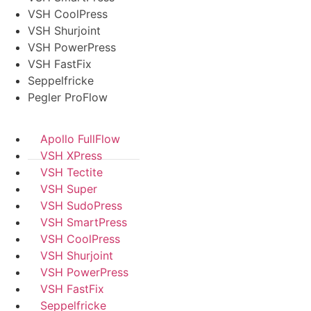
VSH CoolPress
VSH Shurjoint
VSH PowerPress
VSH FastFix
Seppelfricke
Pegler ProFlow
Apollo FullFlow
VSH XPress
VSH Tectite
VSH Super
VSH SudoPress
VSH SmartPress
VSH CoolPress
VSH Shurjoint
VSH PowerPress
VSH FastFix
Seppelfricke