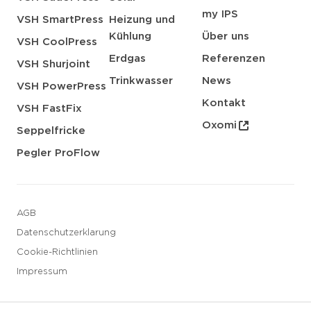
my IPS
VSH SmartPress
Heizung und
Kühlung
Über uns
VSH CoolPress
Erdgas
Referenzen
VSH Shurjoint
Trinkwasser
News
VSH PowerPress
Kontakt
VSH FastFix
Oxomi
Seppelfricke
Pegler ProFlow
AGB
Datenschutzerklarung
Cookie-Richtlinien
Impressum