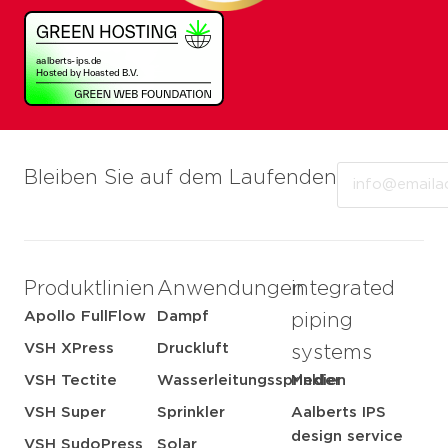
Email
Bleiben Sie auf dem Laufenden
Produktlinien
Anwendungen
integrated
Apollo FullFlow
Dampf
piping
VSH XPress
Druckluft
systems
VSH Tectite
Wasserleitungssprinkler
Medien
VSH Super
Sprinkler
Aalberts IPS
design service
VSH SudoPress
Solar