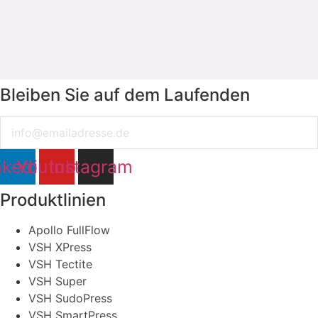
Bleiben Sie auf dem Laufenden
Email
nkedin
Youtube
Instagram
Produktlinien
Apollo FullFlow
VSH XPress
VSH Tectite
VSH Super
VSH SudoPress
VSH SmartPress