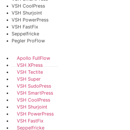
VSH CoolPress
VSH Shurjoint
VSH PowerPress
VSH FastFix
Seppelfricke
Pegler ProFlow
Apollo FullFlow
VSH XPress
VSH Tectite
VSH Super
VSH SudoPress
VSH SmartPress
VSH CoolPress
VSH Shurjoint
VSH PowerPress
VSH FastFix
Seppelfricke