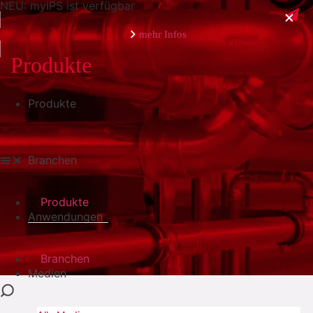
NEU: myIPS ist verfügbar
mehr Infos
Produkte
Produkte
schließen
Branchen
Produkte
Anwendungen
Branchen
Medien