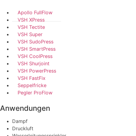
Apollo FullFlow
VSH XPress
VSH Tectite
VSH Super
VSH SudoPress
VSH SmartPress
VSH CoolPress
VSH Shurjoint
VSH PowerPress
VSH FastFix
Seppelfricke
Pegler ProFlow
Anwendungen
Dampf
Druckluft
Wasserleitungssprinkler