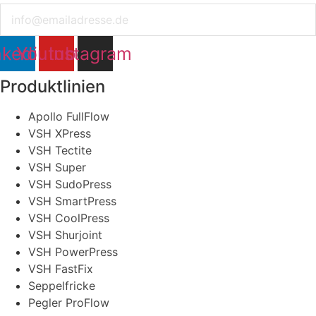
Email
nkedin
Youtube
Instagram
Produktlinien
Apollo FullFlow
VSH XPress
VSH Tectite
VSH Super
VSH SudoPress
VSH SmartPress
VSH CoolPress
VSH Shurjoint
VSH PowerPress
VSH FastFix
Seppelfricke
Pegler ProFlow