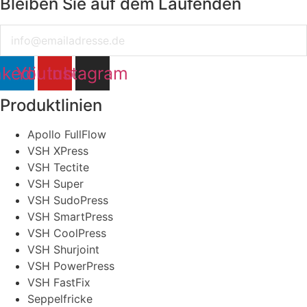
Bleiben Sie auf dem Laufenden
Email
nkedin
Youtube
Instagram
Produktlinien
Apollo FullFlow
VSH XPress
VSH Tectite
VSH Super
VSH SudoPress
VSH SmartPress
VSH CoolPress
VSH Shurjoint
VSH PowerPress
VSH FastFix
Seppelfricke