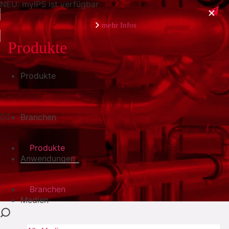
NEU: myIPS ist verfügbar
mehr Infos
Produkte
Produkte
schließen
Branchen
Produkte
Anwendungen
Branchen
Medien