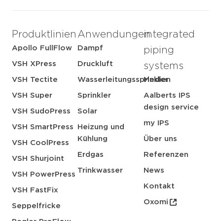
Produktlinien
Anwendungen
integrated
Apollo FullFlow
Dampf
piping
VSH XPress
Druckluft
systems
VSH Tectite
Wasserleitungssprinkler
Medien
VSH Super
Sprinkler
Aalberts IPS
design service
VSH SudoPress
Solar
my IPS
VSH SmartPress
Heizung und
Kühlung
Über uns
VSH CoolPress
Erdgas
Referenzen
VSH Shurjoint
Trinkwasser
News
VSH PowerPress
Kontakt
VSH FastFix
Oxomi
Seppelfricke