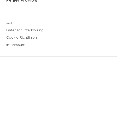
Pegler ProFlow
AGB
Datenschutzerklarung
Cookie-Richtlinien
Impressum
3 downloads geselecteerd
Speichern