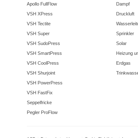
Apollo FullFlow
Dampf
VSH XPress
Druckluft
VSH Tectite
Wasserleit
VSH Super
Sprinkler
VSH SudoPress
Solar
VSH SmartPress
Heizung u
VSH CoolPress
Erdgas
VSH Shurjoint
Trinkwass
VSH PowerPress
VSH FastFix
Seppelfricke
Pegler ProFlow