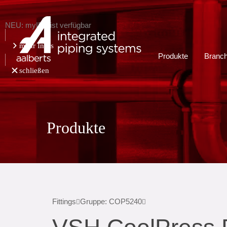
NEU: myIPS ist verfügbar
mehr Infos
Produkte
Branc
schließen
Produkte
Fittings
Gruppe: COP5240