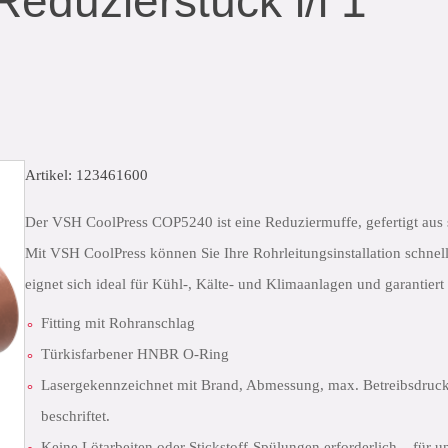
eduzierstück i/i 1
Artikel: 123461600
Der VSH CoolPress COP5240 ist eine Reduziermuffe, gefertigt aus s
Mit VSH CoolPress können Sie Ihre Rohrleitungsinstallation schne
eignet sich ideal für Kühl-, Kälte- und Klimaanlagen und garantiert
Fitting mit Rohranschlag
Türkisfarbener HNBR O-Ring
Lasergekennzeichnet mit Brand, Abmessung, max. Betreibsdruc
beschriftet.
Keine Lötarbeiten oder Stickstoff-Spülungen erforderlich – für u