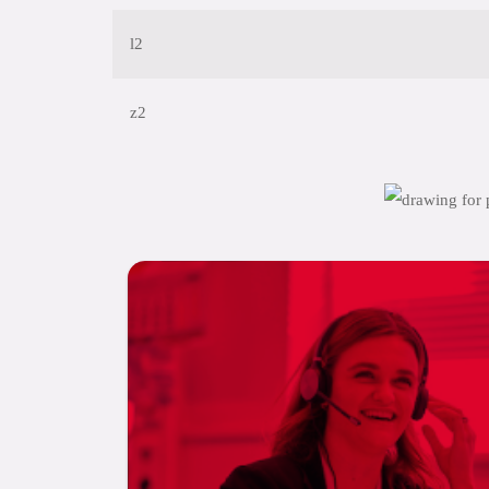
l2
z2