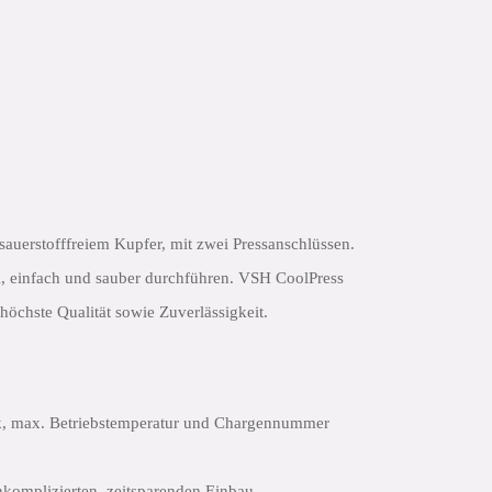
auerstofffreiem Kupfer, mit zwei Pressanschlüssen.
ll, einfach und sauber durchführen. VSH CoolPress
 höchste Qualität sowie Zuverlässigkeit.
k, max. Betriebstemperatur und Chargennummer
nkomplizierten, zeitsparenden Einbau.