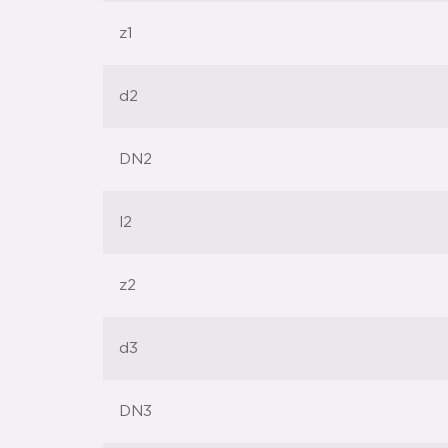
z1
d2
DN2
l2
z2
d3
DN3