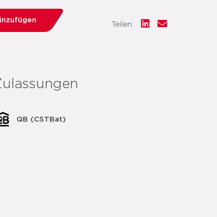
hinzufügen
Teilen:
Zulassungen
QB (CSTBat)