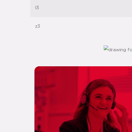
l3
z3