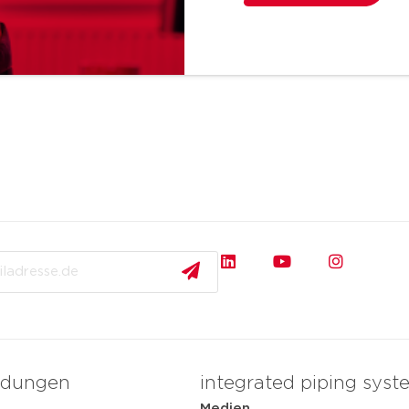
dungen
integrated piping syst
Medien