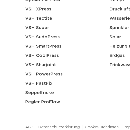
VSH XPress
Druckluf
VSH Tectite
Wasserle
VSH Super
Sprinkler
VSH SudoPress
Solar
VSH SmartPress
Heizung 
VSH CoolPress
Erdgas
VSH Shurjoint
Trinkwas
VSH PowerPress
VSH FastFix
Seppelfricke
Pegler ProFlow
AGB
Datenschutzerklarung
Cookie-Richtlinien
Im