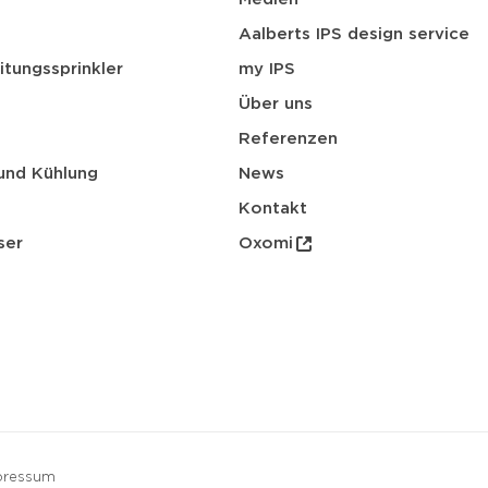
t
Aalberts IPS design service
itungssprinkler
my IPS
Über uns
Referenzen
und Kühlung
News
Kontakt
ser
Oxomi
pressum