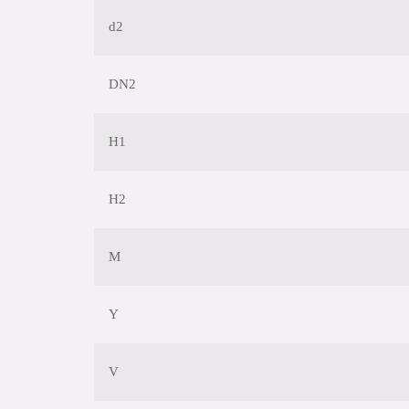
d2
DN2
H1
H2
M
Y
V