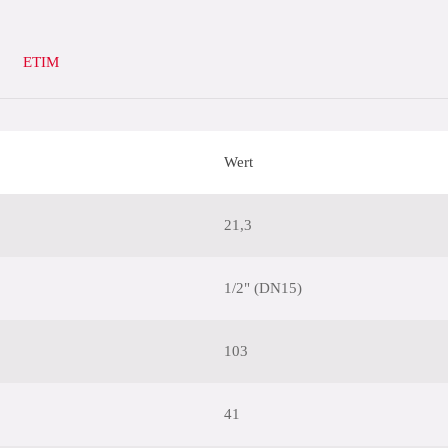
ETIM
Wert
21,3
1/2" (DN15)
103
41