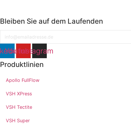
Bleiben Sie auf dem Laufenden
Email
nkedin
Youtube
Instagram
Produktlinien
Apollo FullFlow
VSH XPress
VSH Tectite
VSH Super