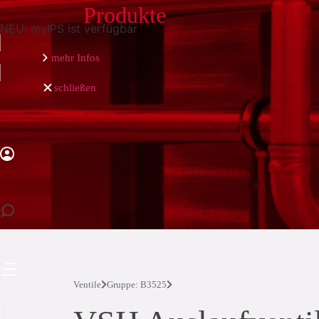
Produkte
NEU: myIPS ist verfügbar
mehr Infos
schließen
schließen
Ventile
Gruppe: B3525