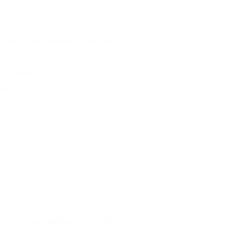
Zertifikat | pdf
VSH XPress Stainless SVGW Gas
Wählen Sie
Zertifikat | pdf
VSH XPress Stainless SVGW Water (DE)