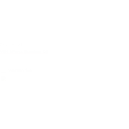
Zertifikat | pdf
VSH XPress Stainless QB
Wählen Sie