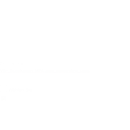
Zertifikat | pdf
VSH_SudoXpress MPA-pipe_penetration_seals
Wählen Sie