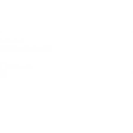
Zertifikat | pdf
VSH XPress Stainless VdS
Wählen Sie