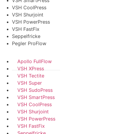
VSH SmartPress
VSH CoolPress
VSH Shurjoint
VSH PowerPress
VSH FastFix
Seppelfricke
Pegler ProFlow
Apollo FullFlow
VSH XPress
VSH Tectite
VSH Super
VSH SudoPress
VSH SmartPress
VSH CoolPress
VSH Shurjoint
VSH PowerPress
VSH FastFix
Seppelfricke