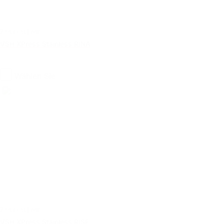
Zertifikat | pdf
VSH XPress Stainless RINA
Wählen Sie
Zertifikat | pdf
VSH XPress Stainless RISE