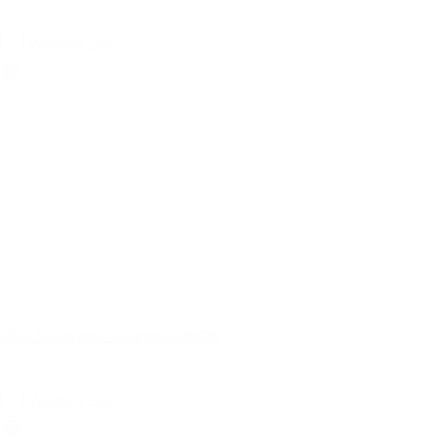
Wählen Sie
Zertifikat | pdf
VSH_SudoPress_Stainless_OVGW
Wählen Sie