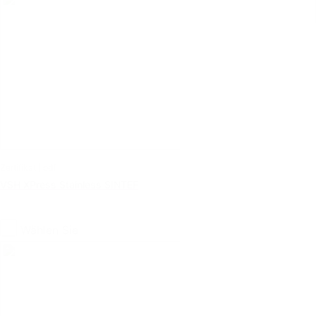
Zertifikat | pdf
VSH XPress Stainless SINTEF
Wählen Sie