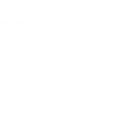
Katalog, Handbuch, Technische Information | pdf
VSH XPress THB
Wählen Sie
Zertifikat | pdf
VSH_Stainless_steel_gas_hose_Gastec_QA