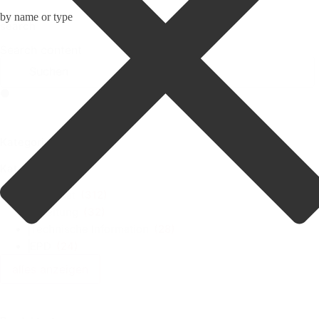
by name or type
search
Search content
Kategorie
Kategorie
Zertifikat
(312)
Anleitung
(32)
Technische Information
(28)
EPD
(24)
alles anzeigen