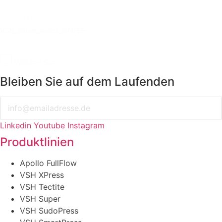
Zertifikat | pdf
VSH_Super_water_SINTEF
Wählen Sie
Bleiben Sie auf dem Laufenden
Email
Linkedin
Youtube
Instagram
Produktlinien
Apollo FullFlow
VSH XPress
VSH Tectite
VSH Super
VSH SudoPress