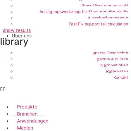
Press Werkzeugauswahl
Auslegungswerkzeug für Strangregulierventile
Ausschreibungstexte
Alles löschen
Fast Fix support rail calculation
show results
Über uns
library
unsere Geschichte
people & culture
Nachhaltigkeit
Referenzen
Kontakt
Produkte
Branchen
Anwendungen
Zertifikat | pdf
Medien