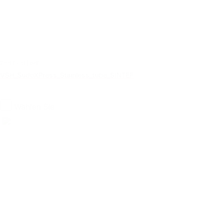
Zertifikat | pdf
VSH_SudoXPress_Stainless_tube_SINTEF
Wählen Sie